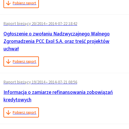
Pobierz raport
Raport bieżący 20/2014
•
2014-07-22 18:42
Ogłoszenie o zwołaniu Nadzwyczajnego Walnego
Zgromadzenia PCC Exol S.A. oraz treść projektów
uchwał
Pobierz raport
Raport bieżący 19/2014
•
2014-07-21 08:56
Informacja o zamiarze refinansowania zobowiązań
kredytowych
Pobierz raport