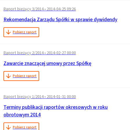
Raport bieżący 3/2014
•
2014-04-25 09:26
Rekomendacja Zarządu Spółki w sprawie dywidendy
Pobierz raport
Raport bieżący 2/2014
•
2014-02-27 00:00
Zawarcie znaczącej umowy przez Spółkę
Pobierz raport
Raport bieżący 1/2014
•
2014-01-31 00:00
Terminy publikacji raportów okresowych w roku
obrotowym 2014
Pobierz raport