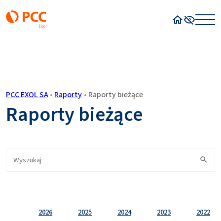
Strona główn
Wysoki kon
PCC EXOL SA
•
Raporty
•
Raporty bieżące
Raporty bieżące
2026
2025
2024
2023
2022