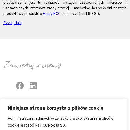
przetwarzania jest tu realizacja naszych uzasadnionych interesów i
uzasadnionych interesów strony trzeciej – marketing bezpośredni naszych
produktów / produktów
Grupy PCC
(art. 6. ust. 1 lit. f RODO).
Czytaj dalej
Copyright 1996-2026
Niniejsza strona korzysta z plików cookie
Wszystkie prawa zastrzeżone
Administratorem danych w związku z wykorzystaniem plików
Spółki
cookie jest spółka PCC Rokita S.A.