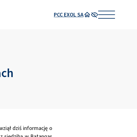
PCC EXOL SA
Strona główna
Wysoki kontrast
ach
wziął dziś informację o
 z siedzibą w Batangas