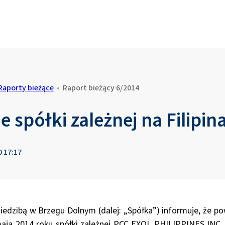
Raporty bieżące
•
Raport bieżący 6/2014
 spółki zależnej na Filipin
0 17:17
iedzibą w Brzegu Dolnym (dalej: „Spółka”) informuje, że po
 maja 2014 roku spółki zależnej PCC EXOL PHILIPPINES INC.