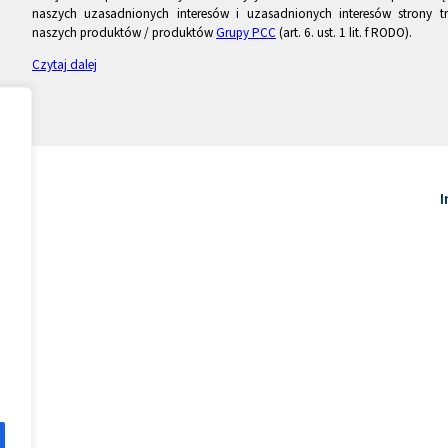
naszych uzasadnionych interesów i uzasadnionych interesów strony tr
naszych produktów / produktów
Grupy PCC
(art. 6. ust. 1 lit. f RODO).
Czytaj dalej
I
.