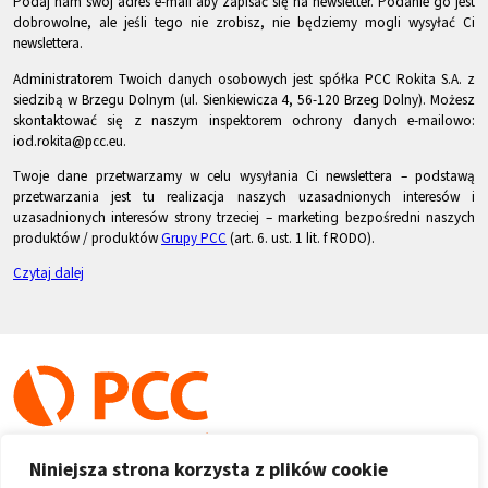
Podaj nam swój adres e-mail aby zapisać się na newsletter. Podanie go jest
dobrowolne, ale jeśli tego nie zrobisz, nie będziemy mogli wysyłać Ci
newslettera.
Administratorem Twoich danych osobowych jest spółka PCC Rokita S.A. z
siedzibą w Brzegu Dolnym (ul. Sienkiewicza 4, 56-120 Brzeg Dolny). Możesz
skontaktować się z naszym inspektorem ochrony danych e-mailowo:
iod.rokita@pcc.eu.
Twoje dane przetwarzamy w celu wysyłania Ci newslettera – podstawą
przetwarzania jest tu realizacja naszych uzasadnionych interesów i
uzasadnionych interesów strony trzeciej – marketing bezpośredni naszych
produktów / produktów
Grupy PCC
(art. 6. ust. 1 lit. f RODO).
Czytaj dalej
Niniejsza strona korzysta z plików cookie