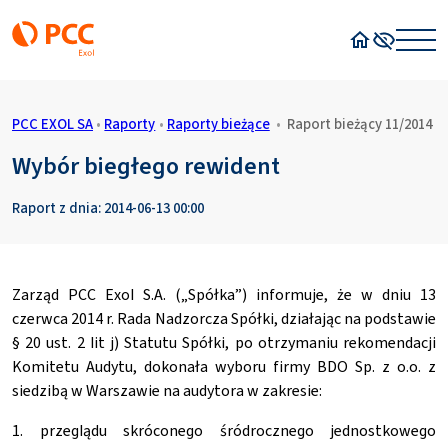
Strona główn
Wysoki kon
PCC EXOL SA
•
Raporty
•
Raporty bieżące
•
Raport bieżący 11/2014
Wybór biegłego rewident
Raport z dnia: 2014-06-13 00:00
Zarząd PCC Exol S.A. („Spółka”) informuje, że w dniu 13
czerwca 2014 r. Rada Nadzorcza Spółki, działając na podstawie
§ 20 ust. 2 lit j) Statutu Spółki, po otrzymaniu rekomendacji
Komitetu Audytu, dokonała wyboru firmy BDO Sp. z o.o. z
siedzibą w Warszawie na audytora w zakresie:
1. przeglądu skróconego śródrocznego jednostkowego