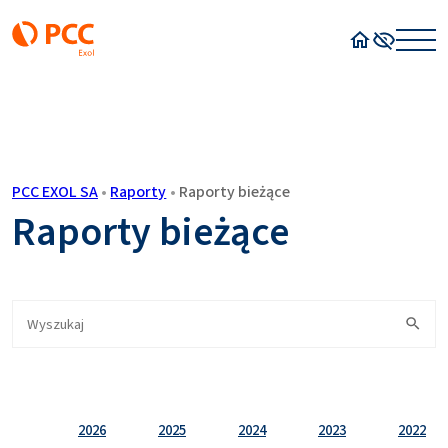
Strona główn
Wysoki kon
PCC EXOL SA
•
Raporty
•
Raporty bieżące
Raporty bieżące
2026
2025
2024
2023
2022