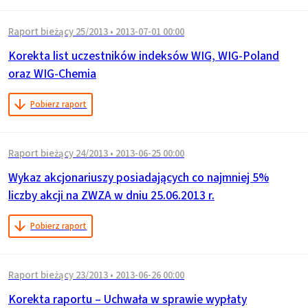
Raport bieżący 25/2013
•
2013-07-01 00:00
Korekta list uczestników indeksów WIG, WIG-Poland
oraz WIG-Chemia
Pobierz raport
Raport bieżący 24/2013
•
2013-06-25 00:00
Wykaz akcjonariuszy posiadających co najmniej 5%
liczby akcji na ZWZA w dniu 25.06.2013 r.
Pobierz raport
Raport bieżący 23/2013
•
2013-06-26 00:00
Korekta raportu – Uchwała w sprawie wypłaty