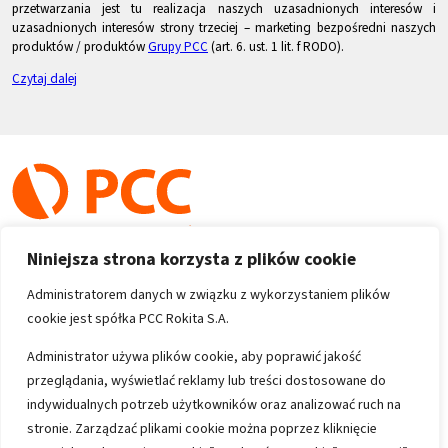
przetwarzania jest tu realizacja naszych uzasadnionych interesów i
uzasadnionych interesów strony trzeciej – marketing bezpośredni naszych
produktów / produktów
Grupy PCC
(art. 6. ust. 1 lit. f RODO).
Czytaj dalej
Niniejsza strona korzysta z plików cookie
Administratorem danych w związku z wykorzystaniem plików
cookie jest spółka PCC Rokita S.A.
Copyright 1996-2026
Administrator używa plików cookie, aby poprawić jakość
przeglądania, wyświetlać reklamy lub treści dostosowane do
Wszystkie prawa zastrzeżone
indywidualnych potrzeb użytkowników oraz analizować ruch na
stronie. Zarządzać plikami cookie można poprzez kliknięcie