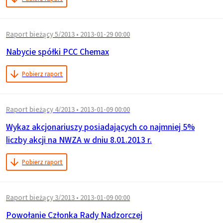
Raport bieżący 5/2013
•
2013-01-29 00:00
Nabycie spółki PCC Chemax
Pobierz raport
Raport bieżący 4/2013
•
2013-01-09 00:00
Wykaz akcjonariuszy posiadających co najmniej 5%
liczby akcji na NWZA w dniu 8.01.2013 r.
Pobierz raport
Raport bieżący 3/2013
•
2013-01-09 00:00
Powołanie Członka Rady Nadzorczej