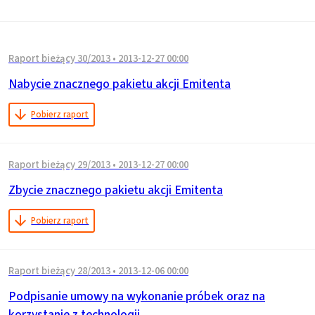
Raport bieżący 30/2013
•
2013-12-27 00:00
Nabycie znacznego pakietu akcji Emitenta
Pobierz raport
Raport bieżący 29/2013
•
2013-12-27 00:00
Zbycie znacznego pakietu akcji Emitenta
Pobierz raport
Raport bieżący 28/2013
•
2013-12-06 00:00
Podpisanie umowy na wykonanie próbek oraz na
korzystanie z technologii