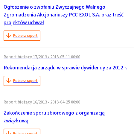
Ogłoszenie o zwołaniu Zwyczajnego Walnego
Zgromadzenia Akcjonariuszy PCC EXOL S.A. oraz treść
projektów uchwał
Pobierz raport
Raport bieżący 17/2013
•
2013-05-11 00:00
Rekomendacja zarządu w sprawie dywidendy za 2012 r.
Pobierz raport
Raport bieżący 16/2013
•
2013-04-25 00:00
Zakończenie sporu zbiorowego z organizacją
związkową
Pobierz raport