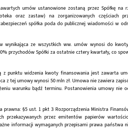
 zawartych umów ustanowione zostaną przez Spółkę na r
oteka oraz zastaw) na zorganizowanych częściach prze
zabezpieczeń spółka poda do publicznej wiadomości w odr
w wynikająca ze wszystkich ww. umów wynosi do kwoty 
10% przychodów Spółki za ostatnie cztery kwartały, co sp
ą z punktu widzenia kwoty finansowania jest zawarta umow
ąca z tej umowy wynosi 50 mln zł. Umowa nie zawiera zapi
eżeniu warunku bądź terminu. Postanowienia umowy nie 
prawna: §5 ust. 1 pkt 3 Rozporządzenia Ministra Finansó
ych przekazywanych przez emitentów papierów wartośc
ażne informacji wymaganych przepisami prawa państwa 