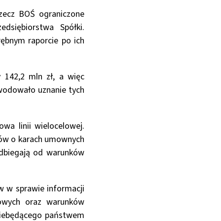
zecz BOŚ ograniczone
dsiębiorstwa Spółki.
ębnym raporcie po ich
142,2 mln zł, a więc
owodowało uznanie tych
a linii wielocelowej.
sów o karach umownych
odbiegają od warunków
w w sprawie informacji
iowych oraz warunków
niebędącego państwem