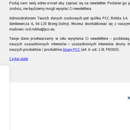
Podaj nam swój adres e-mail aby zapisać się na newsletter. Podanie go je
zrobisz, nie będziemy mogli wysyłać Ci newslettera.
Administratorem Twoich danych osobowych jest spółka PCC Rokita S.A. 
Sienkiewicza 4, 56-120 Brzeg Dolny). Możesz skontaktować się z naszy
mailowo: iod.rokita@pcc.eu.
Twoje dane przetwarzamy w celu wysyłania Ci newslettera – podstawą p
naszych uzasadnionych interesów i uzasadnionych interesów strony tr
naszych produktów / produktów
Grupy PCC
(art. 6. ust. 1 lit. f RODO).
Czytaj dalej
I