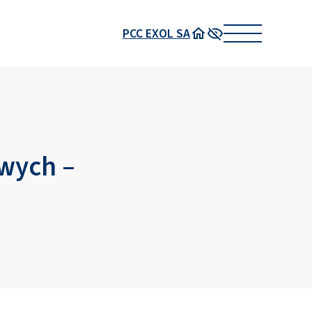
PCC EXOL SA
Strona główna
Wysoki kontrast
wych –