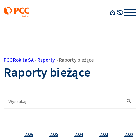
Strona główn
Wysoki kon
PCC Rokita SA
•
Raporty
•
Raporty bieżące
Raporty bieżące
2026
2025
2024
2023
2022