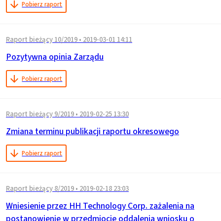
Pobierz raport
Raport bieżący 10/2019
•
2019-03-01 14:11
Pozytywna opinia Zarządu
Pobierz raport
Raport bieżący 9/2019
•
2019-02-25 13:30
Zmiana terminu publikacji raportu okresowego
Pobierz raport
Raport bieżący 8/2019
•
2019-02-18 23:03
Wniesienie przez HH Technology Corp. zażalenia na
postanowienie w przedmiocie oddalenia wniosku o