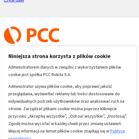
Czytaj dalej
Niniejsza strona korzysta z plików cookie
Administratorem danych w związku z wykorzystaniem plików
cookie jest spółka PCC Rokita S.A.
Copyright 1996-2026
Administrator używa plików cookie, aby poprawić jakość
przeglądania, wyświetlać reklamy lub treści dostosowane do
Wszystkie prawa zastrzeżone
indywidualnych potrzeb użytkowników oraz analizować ruch na
stronie. Zarządzać plikami cookie można poprzez kliknięcie
przycisku „Akceptuj wszystkie”, „Odrzuć wszystkie”, „Dostosuj”.
Informacje
Zgodę można wycofać w każdej chwili przez zmianę ustawień.
Polityka prywatności
Więcej informacji na temat plików cookie znajdują się w
Polityce
prywatności.
Mapa strony