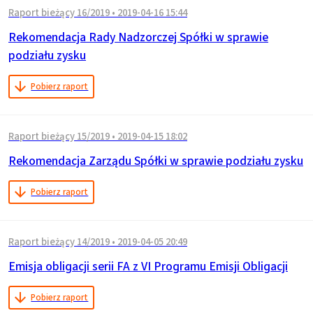
Raport bieżący 16/2019
•
2019-04-16 15:44
Rekomendacja Rady Nadzorczej Spółki w sprawie
podziału zysku
Pobierz raport
Raport bieżący 15/2019
•
2019-04-15 18:02
Rekomendacja Zarządu Spółki w sprawie podziału zysku
Pobierz raport
Raport bieżący 14/2019
•
2019-04-05 20:49
Emisja obligacji serii FA z VI Programu Emisji Obligacji
Pobierz raport