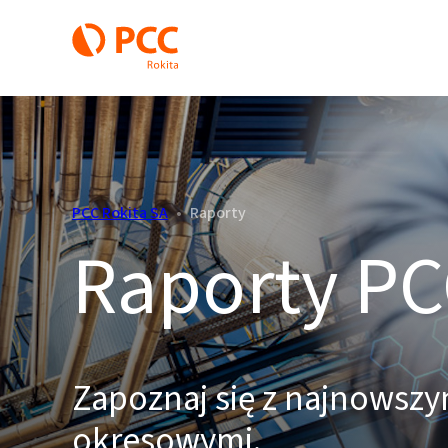
PCC Rokita SA
•
Raporty
Raporty PC
Zapoznaj się z najnowszy
okresowymi.