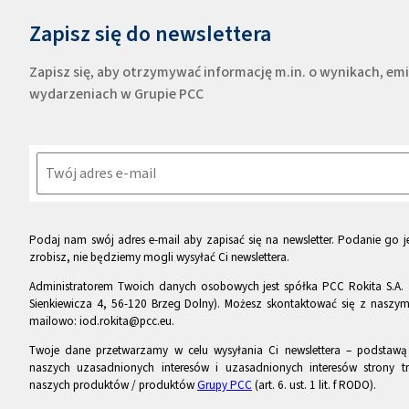
Zapisz się do newslettera
Zapisz się, aby otrzymywać informację m.in. o wynikach, e
wydarzeniach w Grupie PCC
Podaj nam swój adres e-mail aby zapisać się na newsletter. Podanie go je
zrobisz, nie będziemy mogli wysyłać Ci newslettera.
Administratorem Twoich danych osobowych jest spółka PCC Rokita S.A. 
Sienkiewicza 4, 56-120 Brzeg Dolny). Możesz skontaktować się z naszy
mailowo: iod.rokita@pcc.eu.
Twoje dane przetwarzamy w celu wysyłania Ci newslettera – podstawą p
naszych uzasadnionych interesów i uzasadnionych interesów strony tr
naszych produktów / produktów
Grupy PCC
(art. 6. ust. 1 lit. f RODO).