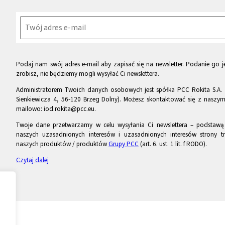
Podaj nam swój adres e-mail aby zapisać się na newsletter. Podanie go je
zrobisz, nie będziemy mogli wysyłać Ci newslettera.
Administratorem Twoich danych osobowych jest spółka PCC Rokita S.A. 
Sienkiewicza 4, 56-120 Brzeg Dolny). Możesz skontaktować się z naszy
mailowo: iod.rokita@pcc.eu.
Twoje dane przetwarzamy w celu wysyłania Ci newslettera – podstawą p
naszych uzasadnionych interesów i uzasadnionych interesów strony tr
naszych produktów / produktów
Grupy PCC
(art. 6. ust. 1 lit. f RODO).
Czytaj dalej