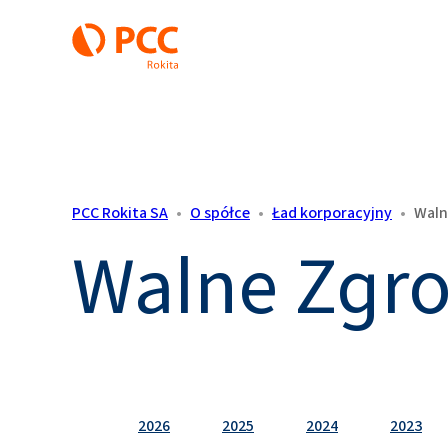
PCC Rokita SA
•
O spółce
•
Ład korporacyjny
•
Waln
Walne Zgro
2026
2025
2024
2023