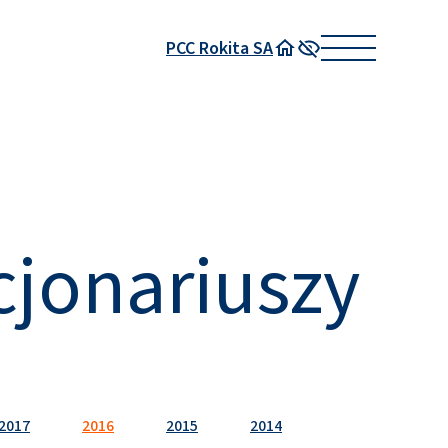
PCC Rokita SA
Strona główna
Wysoki kontrast
jonariuszy
2017
2016
2015
2014