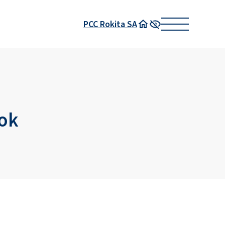
PCC Rokita SA
Strona główna
Wysoki kontrast
rok