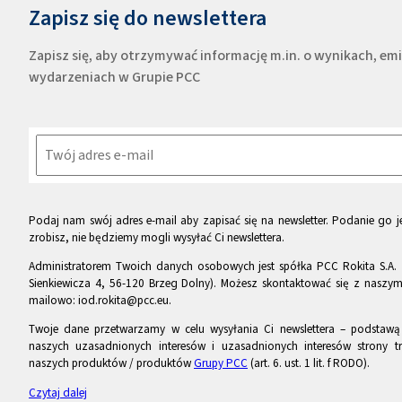
Zapisz się do newslettera
Zapisz się, aby otrzymywać informację m.in. o wynikach, e
wydarzeniach w Grupie PCC
Podaj nam swój adres e-mail aby zapisać się na newsletter. Podanie go je
zrobisz, nie będziemy mogli wysyłać Ci newslettera.
Administratorem Twoich danych osobowych jest spółka PCC Rokita S.A. 
Sienkiewicza 4, 56-120 Brzeg Dolny). Możesz skontaktować się z naszy
mailowo: iod.rokita@pcc.eu.
Twoje dane przetwarzamy w celu wysyłania Ci newslettera – podstawą p
naszych uzasadnionych interesów i uzasadnionych interesów strony tr
naszych produktów / produktów
Grupy PCC
(art. 6. ust. 1 lit. f RODO).
Czytaj dalej