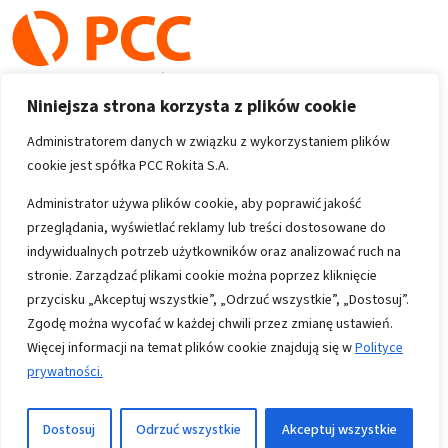
Niniejsza strona korzysta z plików cookie
Administratorem danych w związku z wykorzystaniem plików
cookie jest spółka PCC Rokita S.A.
Copyright 1996-2026
Administrator używa plików cookie, aby poprawić jakość
przeglądania, wyświetlać reklamy lub treści dostosowane do
Wszystkie prawa zastrzeżone
indywidualnych potrzeb użytkowników oraz analizować ruch na
stronie. Zarządzać plikami cookie można poprzez kliknięcie
przycisku „Akceptuj wszystkie”, „Odrzuć wszystkie”, „Dostosuj”.
Informacje
Zgodę można wycofać w każdej chwili przez zmianę ustawień.
Polityka prywatności
Więcej informacji na temat plików cookie znajdują się w
Polityce
Mapa strony
prywatności.
Kontakt
Dostosuj
Odrzuć wszystkie
Akceptuj wszystkie