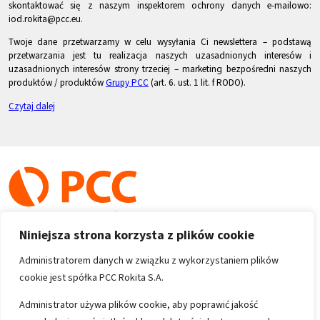
skontaktować się z naszym inspektorem ochrony danych e-mailowo:
iod.rokita@pcc.eu.
Twoje dane przetwarzamy w celu wysyłania Ci newslettera – podstawą
przetwarzania jest tu realizacja naszych uzasadnionych interesów i
uzasadnionych interesów strony trzeciej – marketing bezpośredni naszych
produktów / produktów
Grupy PCC
(art. 6. ust. 1 lit. f RODO).
Czytaj dalej
Niniejsza strona korzysta z plików cookie
Administratorem danych w związku z wykorzystaniem plików
cookie jest spółka PCC Rokita S.A.
Copyright 1996-2026
Administrator używa plików cookie, aby poprawić jakość