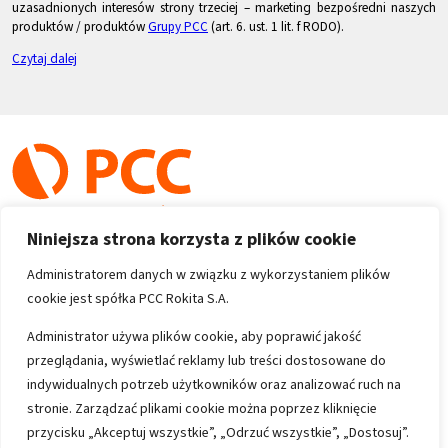
uzasadnionych interesów strony trzeciej – marketing bezpośredni naszych
produktów / produktów
Grupy PCC
(art. 6. ust. 1 lit. f RODO).
Czytaj dalej
Niniejsza strona korzysta z plików cookie
Administratorem danych w związku z wykorzystaniem plików
cookie jest spółka PCC Rokita S.A.
Copyright 1996-2026
Administrator używa plików cookie, aby poprawić jakość
przeglądania, wyświetlać reklamy lub treści dostosowane do
Wszystkie prawa zastrzeżone
indywidualnych potrzeb użytkowników oraz analizować ruch na
stronie. Zarządzać plikami cookie można poprzez kliknięcie
przycisku „Akceptuj wszystkie”, „Odrzuć wszystkie”, „Dostosuj”.
Informacje