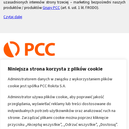
uzasadnionych interesów strony trzeciej – marketing bezpośredni naszych
produktów / produktów
Grupy PCC
(art. 6. ust. 1 lit. f RODO).
Czytaj dalej
Niniejsza strona korzysta z plików cookie
Administratorem danych w związku z wykorzystaniem plików
cookie jest spółka PCC Rokita S.A.
Copyright 1996-2026
Administrator używa plików cookie, aby poprawić jakość
przeglądania, wyświetlać reklamy lub treści dostosowane do
Wszystkie prawa zastrzeżone
indywidualnych potrzeb użytkowników oraz analizować ruch na
stronie. Zarządzać plikami cookie można poprzez kliknięcie
przycisku „Akceptuj wszystkie”, „Odrzuć wszystkie”, „Dostosuj”.
Informacje