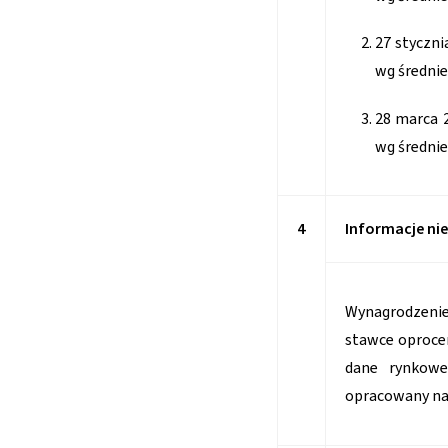
27 styczn
wg średnie
28 marca 
wg średnie
4
Informacje ni
Wynagrodzenie 
stawce oproce
dane rynkowe
opracowany na