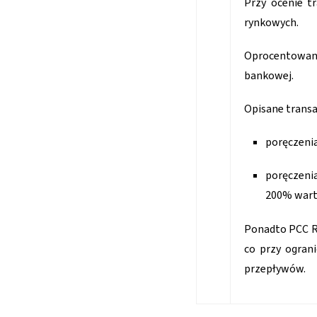
Przy ocenie t
rynkowych.
Oprocentowani
bankowej.
Opisane transa
poręczeni
poręczeni
200% wart
Ponadto PCC Ro
co przy ogran
przepływów.