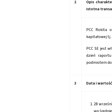
2
Opis charakt
istotna transa
PCC Rokita o
kapitałowej tj
PCC SE jest wł
dzień raport
podmiotem dom
3
Data i wartość
28 wrześn
wg średnie