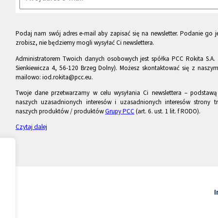
Podaj nam swój adres e-mail aby zapisać się na newsletter. Podanie go je
zrobisz, nie będziemy mogli wysyłać Ci newslettera.
Administratorem Twoich danych osobowych jest spółka PCC Rokita S.A. 
Sienkiewicza 4, 56-120 Brzeg Dolny). Możesz skontaktować się z naszy
mailowo: iod.rokita@pcc.eu.
Twoje dane przetwarzamy w celu wysyłania Ci newslettera – podstawą p
naszych uzasadnionych interesów i uzasadnionych interesów strony tr
naszych produktów / produktów
Grupy PCC
(art. 6. ust. 1 lit. f RODO).
Czytaj dalej
I