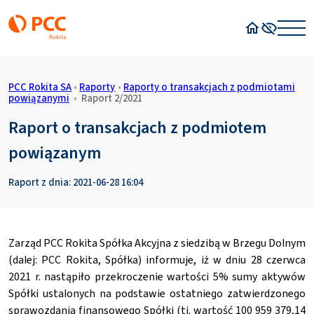
Strona główn
Wysoki kon
PCC Rokita SA
•
Raporty
•
Raporty o transakcjach z podmiotami
powiązanymi
•
Raport 2/2021
Raport o transakcjach z podmiotem
powiązanym
Raport z dnia: 2021-06-28 16:04
Zarząd PCC Rokita Spółka Akcyjna z siedzibą w Brzegu Dolnym
(dalej: PCC Rokita, Spółka) informuje, iż w dniu 28 czerwca
2021 r. nastąpiło przekroczenie wartości 5% sumy aktywów
Spółki ustalonych na podstawie ostatniego zatwierdzonego
sprawozdania finansowego Spółki (tj. wartość 100 959 379,14