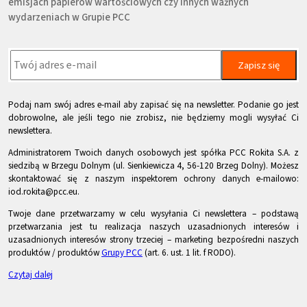
emisjach papierów wartościowych czy innych ważnych
wydarzeniach w Grupie PCC
Zapisz się
Podaj nam swój adres e-mail aby zapisać się na newsletter. Podanie go jest
dobrowolne, ale jeśli tego nie zrobisz, nie będziemy mogli wysyłać Ci
newslettera.
Administratorem Twoich danych osobowych jest spółka PCC Rokita S.A. z
siedzibą w Brzegu Dolnym (ul. Sienkiewicza 4, 56-120 Brzeg Dolny). Możesz
skontaktować się z naszym inspektorem ochrony danych e-mailowo:
iod.rokita@pcc.eu.
Twoje dane przetwarzamy w celu wysyłania Ci newslettera – podstawą
przetwarzania jest tu realizacja naszych uzasadnionych interesów i
uzasadnionych interesów strony trzeciej – marketing bezpośredni naszych
produktów / produktów
Grupy PCC
(art. 6. ust. 1 lit. f RODO).
Czytaj dalej