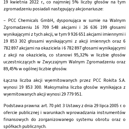
19 kwietnia 2022 r., co najmniej 5% liczby głosów na tym
zgromadzeniu posiadali następujący akcjonariusze:
– PCC Chemicals GmbH, dysponująca w sumie na Walnym
Zgromadzeniu 16 709 548 akcjami i 26 636 199 głosami
wynikającymi z tych akcji, w tym 9 926 651 akcjami imiennymi i
19 853 302 głosami wynikającymi z akcji imiennych oraz 6
782 897 akcjami na okaziciela i 6 782 897 głosami wynikającymi
z akcji na okaziciela, co stanowi 95,32% w liczbie głosów
uczestniczących w Zwyczajnym Walnym Zgromadzeniu oraz
89,45% w ogólnej liczbie głosów.
Łączna liczba akcji wyemitowanych przez PCC Rokita S.A.
wynosi 19 853 300. Maksymalna liczba głosów wynikająca z
wyemitowanych akcji wynosi 29 779 951.
Podstawa prawna: art. 70 pkt 3 Ustawy z dnia 29 lipca 2005 r. o
ofercie publicznej i warunkach wprowadzania instrumentów
finansowych do zorganizowanego systemu obrotu oraz o
spółkach publicznych.