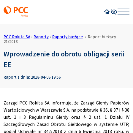
Strona główn
Wysoki kon
PCC Rokita SA
•
Raporty
•
Raporty bieżące
•
Raport bieżący
21/2018
Wprowadzenie do obrotu obligacji serii
EE
Raport z dnia: 2018-04-06 19:56
Zarząd PCC Rokita SA informuje, że Zarząd Giełdy Papierów
Wartościowych w Warszawie S.A. na podstawie § 36, § 37 i § 38
ust. 1 i 3 Regulaminu Giełdy oraz § 2 ust. 1 Działu IV
Szczegółowych Zasad Obrotu Giełdowego w systemie UTP,
podjął Uchwałę nr 342/2018 z dnia 6 kwietnia 2018 roku, w