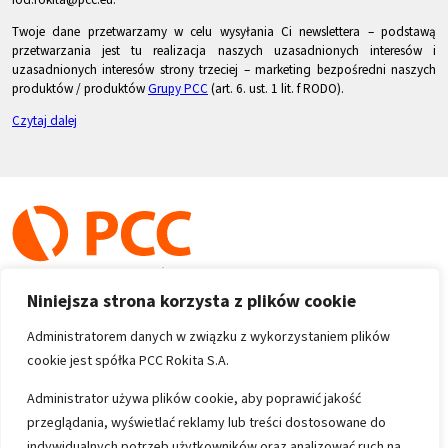
Twoje dane przetwarzamy w celu wysyłania Ci newslettera – podstawą
przetwarzania jest tu realizacja naszych uzasadnionych interesów i
uzasadnionych interesów strony trzeciej – marketing bezpośredni naszych
produktów / produktów
Grupy PCC
(art. 6. ust. 1 lit. f RODO).
Czytaj dalej
Niniejsza strona korzysta z plików cookie
Administratorem danych w związku z wykorzystaniem plików
cookie jest spółka PCC Rokita S.A.
Copyright 1996-2026
Administrator używa plików cookie, aby poprawić jakość
przeglądania, wyświetlać reklamy lub treści dostosowane do
Wszystkie prawa zastrzeżone
indywidualnych potrzeb użytkowników oraz analizować ruch na