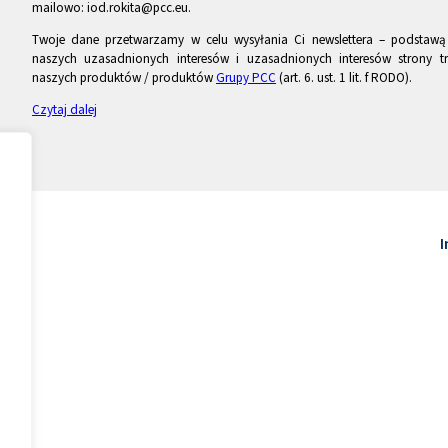
mailowo: iod.rokita@pcc.eu.
Twoje dane przetwarzamy w celu wysyłania Ci newslettera – podstawą p
naszych uzasadnionych interesów i uzasadnionych interesów strony tr
naszych produktów / produktów
Grupy PCC
(art. 6. ust. 1 lit. f RODO).
Czytaj dalej
I
.