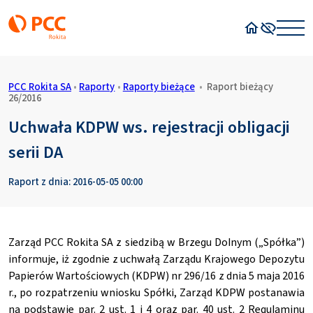
Strona główn
Wysoki kon
PCC Rokita SA
•
Raporty
•
Raporty bieżące
•
Raport bieżący
26/2016
Uchwała KDPW ws. rejestracji obligacji
serii DA
Raport z dnia: 2016-05-05 00:00
Zarząd PCC Rokita SA z siedzibą w Brzegu Dolnym („Spółka”)
informuje, iż zgodnie z uchwałą Zarządu Krajowego Depozytu
Papierów Wartościowych (KDPW) nr 296/16 z dnia 5 maja 2016
r., po rozpatrzeniu wniosku Spółki, Zarząd KDPW postanawia
na podstawie par. 2 ust. 1 i 4 oraz par. 40 ust. 2 Regulaminu