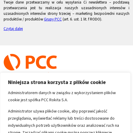
Twoje dane przetwarzamy w celu wysyłania Ci newslettera – podstawą
przetwarzania jest tu realizacja naszych uzasadnionych interesów i
uzasadnionych interesów strony trzeciej – marketing bezpośredni naszych
produktów / produktów
Grupy PCC
(art. 6. ust. 1 lit. f RODO).
Czytaj dalej
Niniejsza strona korzysta z plików cookie
Administratorem danych w związku z wykorzystaniem plików
cookie jest spółka PCC Rokita S.A.
Copyright 1996-2026
Administrator używa plików cookie, aby poprawić jakość
przeglądania, wyświetlać reklamy lub treści dostosowane do
Wszystkie prawa zastrzeżone
indywidualnych potrzeb użytkowników oraz analizować ruch na
stronie. Zarządzać plikami cookie można poprzez kliknięcie