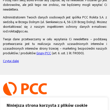
Podaj nam swój adres e-mail aby zapisać się na newsletter. Podanie go jest
dobrowolne, ale jeśli tego nie zrobisz, nie będziemy mogli wysyłać Ci
newslettera.
Administratorem Twoich danych osobowych jest spółka PCC Rokita S.A. z
siedzibą w Brzegu Dolnym (ul. Sienkiewicza 4, 56-120 Brzeg Dolny). Możesz
skontaktować się z naszym inspektorem ochrony danych e-mailowo:
iod.rokita@pcc.eu.
Twoje dane przetwarzamy w celu wysyłania Ci newslettera – podstawą
przetwarzania jest tu realizacja naszych uzasadnionych interesów i
uzasadnionych interesów strony trzeciej – marketing bezpośredni naszych
produktów / produktów
Grupy PCC
(art. 6. ust. 1 lit. f RODO).
Czytaj dalej
Niniejsza strona korzysta z plików cookie