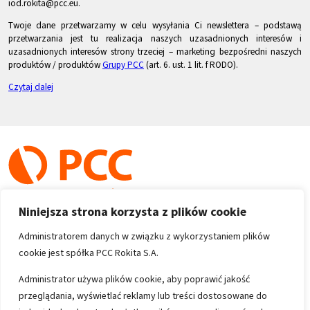
iod.rokita@pcc.eu.
Twoje dane przetwarzamy w celu wysyłania Ci newslettera – podstawą
przetwarzania jest tu realizacja naszych uzasadnionych interesów i
uzasadnionych interesów strony trzeciej – marketing bezpośredni naszych
produktów / produktów
Grupy PCC
(art. 6. ust. 1 lit. f RODO).
Czytaj dalej
Niniejsza strona korzysta z plików cookie
Administratorem danych w związku z wykorzystaniem plików
cookie jest spółka PCC Rokita S.A.
Copyright 1996-2026
Administrator używa plików cookie, aby poprawić jakość
przeglądania, wyświetlać reklamy lub treści dostosowane do
Wszystkie prawa zastrzeżone