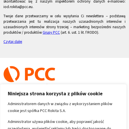
skontaktować się z naszym inspektorem ochrony danych e-mailowo:
iod.rokita@pcc.eu.
Twoje dane przetwarzamy w celu wysyłania Ci newslettera – podstawą
przetwarzania jest tu realizacja naszych uzasadnionych interesów i
uzasadnionych interesów strony trzeciej – marketing bezpośredni naszych
produktów / produktów
Grupy PCC
(art. 6. ust. 1 lit. f RODO).
Czytaj dalej
Niniejsza strona korzysta z plików cookie
Administratorem danych w związku z wykorzystaniem plików
cookie jest spółka PCC Rokita S.A.
Copyright 1996-2026
Administrator używa plików cookie, aby poprawić jakość
przeglądania, wyświetlać reklamy lub treści dostosowane do