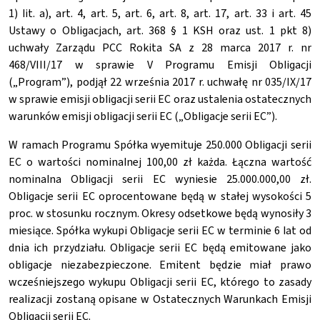
1) lit. a), art. 4, art. 5, art. 6, art. 8, art. 17, art. 33 i art. 45
Ustawy o Obligacjach, art. 368 § 1 KSH oraz ust. 1 pkt 8)
uchwały Zarządu PCC Rokita SA z 28 marca 2017 r. nr
468/VIII/17 w sprawie V Programu Emisji Obligacji
(„Program”), podjął 22 września 2017 r. uchwałę nr 035/IX/17
w sprawie emisji obligacji serii EC oraz ustalenia ostatecznych
warunków emisji obligacji serii EC („Obligacje serii EC”).
W ramach Programu Spółka wyemituje 250.000 Obligacji serii
EC o wartości nominalnej 100,00 zł każda. Łączna wartość
nominalna Obligacji serii EC wyniesie 25.000.000,00 zł.
Obligacje serii EC oprocentowane będą w stałej wysokości 5
proc. w stosunku rocznym. Okresy odsetkowe będą wynosiły 3
miesiące. Spółka wykupi Obligacje serii EC w terminie 6 lat od
dnia ich przydziału. Obligacje serii EC będą emitowane jako
obligacje niezabezpieczone. Emitent będzie miał prawo
wcześniejszego wykupu Obligacji serii EC, którego to zasady
realizacji zostaną opisane w Ostatecznych Warunkach Emisji
Obligacji serii EC.