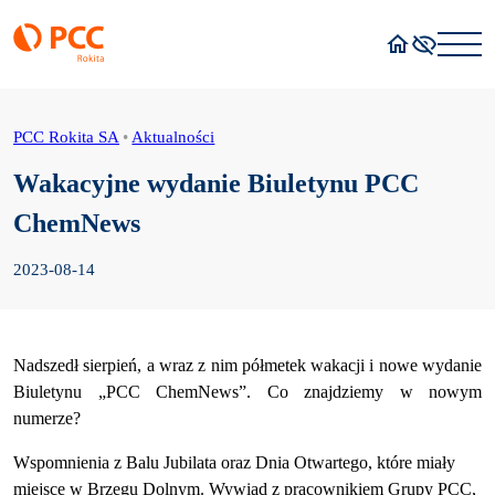
Strona główna
Wysoki kont
PCC Rokita SA
•
Aktualności
Wakacyjne wydanie Biuletynu PCC
ChemNews
2023-08-14
Nadszedł sierpień, a wraz z nim półmetek wakacji i nowe wydanie
Biuletynu „PCC ChemNews”. Co znajdziemy w nowym
numerze?
Wspomnienia z Balu Jubilata oraz Dnia Otwartego, które miały
miejsce w Brzegu Dolnym. Wywiad z pracownikiem Grupy PCC,