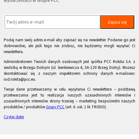
wydarzeniach w Grupie PCC
Zapisz się
Podaj nam swój adres e-mail aby zapisać się na newsletter. Podanie go jest
dobrowolne, ale jeśli tego nie zrobisz, nie będziemy mogli wysyłać Ci
newslettera.
Administratorem Twoich danych osobowych jest spółka PCC Rokita S.A. z
siedzibą w Brzegu Dolnym (ul. Sienkiewicza 4, 56-120 Brzeg Dolny). Możesz
skontaktować się z naszym inspektorem ochrony danych e-mailowo:
iod.rokita@pcc.eu.
Twoje dane przetwarzamy w celu wysyłania Ci newslettera – podstawą
przetwarzania jest tu realizacja naszych uzasadnionych interesów i
uzasadnionych interesów strony trzeciej – marketing bezpośredni naszych
produktów / produktów
Grupy PCC
(art. 6. ust. 1 lit. f RODO).
Czytaj dalej