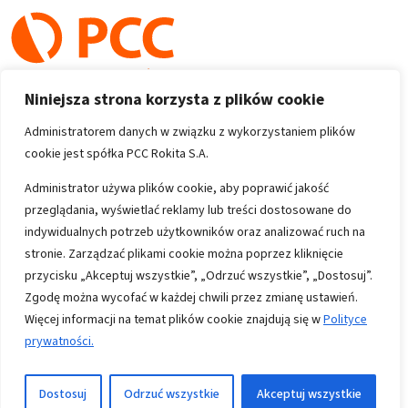
Niniejsza strona korzysta z plików cookie
Administratorem danych w związku z wykorzystaniem plików
cookie jest spółka PCC Rokita S.A.
Copyright 1996-2026
Administrator używa plików cookie, aby poprawić jakość
przeglądania, wyświetlać reklamy lub treści dostosowane do
Wszystkie prawa zastrzeżone
indywidualnych potrzeb użytkowników oraz analizować ruch na
stronie. Zarządzać plikami cookie można poprzez kliknięcie
przycisku „Akceptuj wszystkie”, „Odrzuć wszystkie”, „Dostosuj”.
Informacje
Zgodę można wycofać w każdej chwili przez zmianę ustawień.
Polityka prywatności
Więcej informacji na temat plików cookie znajdują się w
Polityce
prywatności.
Mapa strony
Kontakt
Dostosuj
Odrzuć wszystkie
Akceptuj wszystkie