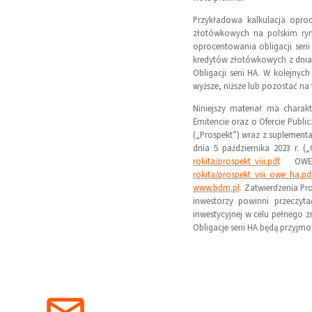
Przykładowa kalkulacja oproc
złotówkowych na polskim ryn
oprocentowania obligacji seri
kredytów złotówkowych z dnia 
Obligacji serii HA. W kolejny
wyższe, niższe lub pozostać n
Niniejszy materiał ma chara
Emitencie oraz o Ofercie Public
(„Prospekt”) wraz z suplementa
dnia 5 października 2023 r. (
rokita/prospekt_viii.pdf
. OWE
rokita/prospekt_viii_owe_ha.pd
www.bdm.pl
. Zatwierdzenia Pr
inwestorzy powinni przeczyt
inwestycyjnej w celu pełnego z
Obligacje serii HA będą przyjm