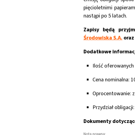
pięcioletnimi papier
nastąpi po 5 latach.
Zapisy będą przyj
Środowiska S.A.
ora
Dodatkowe informacje 
Ilość oferowanych o
Cena nominalna: 10
Oprocentowanie: zm
Przydział obligacji
Dokumenty dotyczące 
Nota prawna: