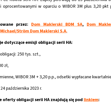
ami oprocentowanymi w oparciu o WIBOR 3M plus 3,20 pkt p
mowane przez:
Dom Maklerski BDM SA
,
Dom Makle
z
Michael/Ström Dom Maklerski S.A
.
dotyczące emisji obligacji serii HA:
bligacji: 250 tys. szt.,
0 zł,
ienne, WIBOR 3M + 3,20 p.p., odsetki wypłacane kwartalnie
: 24 października 2023 r.
oferty obligacji serii HA znajdują się pod
linkiem
: