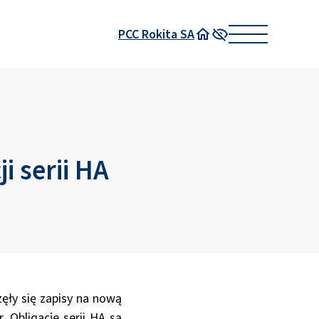
PCC Rokita SA
Strona główna
Wysoki kontrast
i serii HA
zęły się zapisy na nową
. Obligacje serii HA są