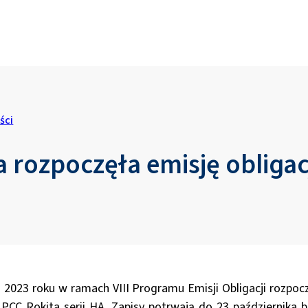
ści
 rozpoczęła emisję obligacj
 2023 roku w ramach VIII Programu Emisji Obligacji rozpoc
i PCC Rokita serii HA. Zapisy potrwają do 23 października br