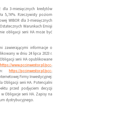
R dla 3-miesięcznych kredytów
ła 5,74%. Rzeczywisty poziom
zowej WIBOR dla 3-miesięcznych
 Ostatecznych Warunkach Emisji
ie obligacji serii HA może być
i zawierającymi informacje o
likowany w dniu 24 lipca 2023 r.
Obligacji serii HA opublikowane
https://www.pccinwestor.pl/pcc-
sem:
https://pccinwestor.pl/pcc-
ternetowej Firmy Inwestycyjnej:
Obligacji serii HA. Potencjalni
ektu przed podjęciem decyzji
w Obligacje serii HA. Zapisy na
jum dystrybucyjnego.