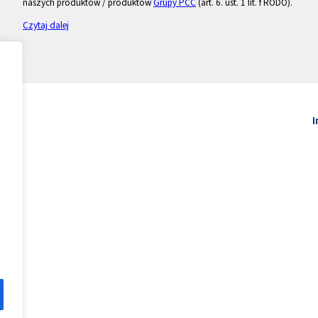
naszych produktów / produktów
Grupy PCC
(art. 6. ust. 1 lit. f RODO).
Czytaj dalej
I
.