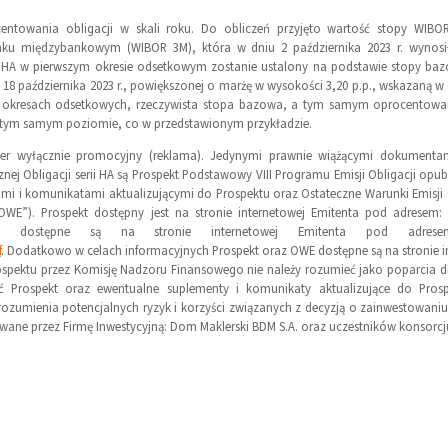
entowania obligacji w skali roku. Do obliczeń przyjęto wartość stopy WIBO
ku międzybankowym (WIBOR 3M), która w dniu 2 października 2023 r. wynosi
i HA w pierwszym okresie odsetkowym zostanie ustalony na podstawie stopy ba
18 października 2023 r., powiększonej o marżę w wysokości 3,20 p.p., wskazaną w
ch okresach odsetkowych, rzeczywista stopa bazowa, a tym samym oprocentowan
a tym samym poziomie, co w przedstawionym przykładzie.
kter wyłącznie promocyjny (reklama). Jedynymi prawnie wiążącymi dokumentam
znej Obligacji serii HA są Prospekt Podstawowy VIII Programu Emisji Obligacji opub
mi i komunikatami aktualizującymi do Prospektu oraz Ostateczne Warunki Emisji 
„OWE”). Prospekt dostępny jest na stronie internetowej Emitenta pod adresem:
 dostępne są na stronie internetowej Emitenta pod adre
f
. Dodatkowo w celach informacyjnych Prospekt oraz OWE dostępne są na stronie in
ospektu przez Komisję Nadzoru Finansowego nie należy rozumieć jako poparcia dla 
ać Prospekt oraz ewentualne suplementy i komunikaty aktualizujące do Prosp
rozumienia potencjalnych ryzyk i korzyści związanych z decyzją o zainwestowaniu 
owane przez Firmę Inwestycyjną: Dom Maklerski BDM S.A. oraz uczestników konsorc