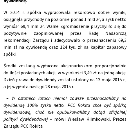
dywidendę.
W 2014 r. spółka wypracowała rekordowo dobre wyniki,
osiągnęła przychody na poziomie ponad 1 mld zł, a zysk netto
wyniósł 69,4 mln zł. Walne Zgromadzenie przychyliło się do
pozytywnie zaopiniowanej przez Radę Nadzorczą
rekomendacji Zarządu i zdecydowało o przeznaczeniu 69,3
mln zł na dywidendę oraz 124 tys. zł na kapitał zapasowy
spółki.
Środki zostaną wypłacone akcjonariuszom proporcjonalnie
do ilości posiadanych akcji, w wysokości 3,49 zł na jedną akcję.
Dzień prawa do dywidendy został ustalony na 13 maja 2015 r.,
a jej wypłata nastąpi 28 maja 2015 r.
– W ostatnich latach niemal zawsze przeznaczaliśmy na
dywidendę 100% zysku netto. PCC Rokita chce być spółką
dywidendową, choć nie opublikowaliśmy dotąd oficjalnej
polityki dywidendowej –
mówi Wiesław Klimkowski, Prezes
Zarządu PCC Rokita.