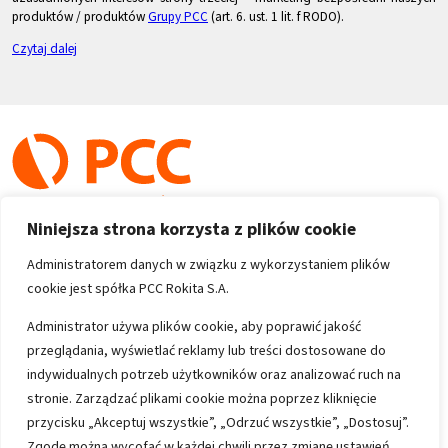
produktów / produktów
Grupy PCC
(art. 6. ust. 1 lit. f RODO).
Czytaj dalej
Niniejsza strona korzysta z plików cookie
Administratorem danych w związku z wykorzystaniem plików
cookie jest spółka PCC Rokita S.A.
Copyright 1996-2026
Administrator używa plików cookie, aby poprawić jakość
przeglądania, wyświetlać reklamy lub treści dostosowane do
Wszystkie prawa zastrzeżone
indywidualnych potrzeb użytkowników oraz analizować ruch na
stronie. Zarządzać plikami cookie można poprzez kliknięcie
przycisku „Akceptuj wszystkie”, „Odrzuć wszystkie”, „Dostosuj”.
Informacje
Zgodę można wycofać w każdej chwili przez zmianę ustawień.