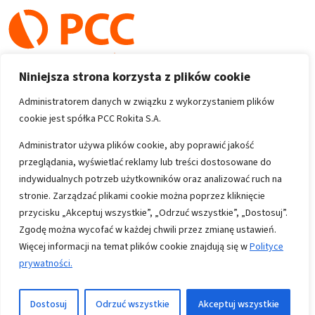
Niniejsza strona korzysta z plików cookie
Administratorem danych w związku z wykorzystaniem plików
cookie jest spółka PCC Rokita S.A.
Copyright 1996-2026
Administrator używa plików cookie, aby poprawić jakość
przeglądania, wyświetlać reklamy lub treści dostosowane do
Wszystkie prawa zastrzeżone
indywidualnych potrzeb użytkowników oraz analizować ruch na
stronie. Zarządzać plikami cookie można poprzez kliknięcie
przycisku „Akceptuj wszystkie”, „Odrzuć wszystkie”, „Dostosuj”.
Informacje
Zgodę można wycofać w każdej chwili przez zmianę ustawień.
Polityka prywatności
Więcej informacji na temat plików cookie znajdują się w
Polityce
prywatności.
Mapa strony
Kontakt
Dostosuj
Odrzuć wszystkie
Akceptuj wszystkie