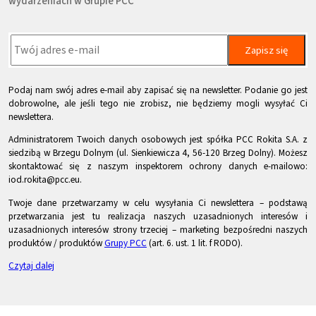
wydarzeniach w Grupie PCC
Zapisz się
Podaj nam swój adres e-mail aby zapisać się na newsletter. Podanie go jest
dobrowolne, ale jeśli tego nie zrobisz, nie będziemy mogli wysyłać Ci
newslettera.
Administratorem Twoich danych osobowych jest spółka PCC Rokita S.A. z
siedzibą w Brzegu Dolnym (ul. Sienkiewicza 4, 56-120 Brzeg Dolny). Możesz
skontaktować się z naszym inspektorem ochrony danych e-mailowo:
iod.rokita@pcc.eu.
Twoje dane przetwarzamy w celu wysyłania Ci newslettera – podstawą
przetwarzania jest tu realizacja naszych uzasadnionych interesów i
uzasadnionych interesów strony trzeciej – marketing bezpośredni naszych
produktów / produktów
Grupy PCC
(art. 6. ust. 1 lit. f RODO).
Czytaj dalej