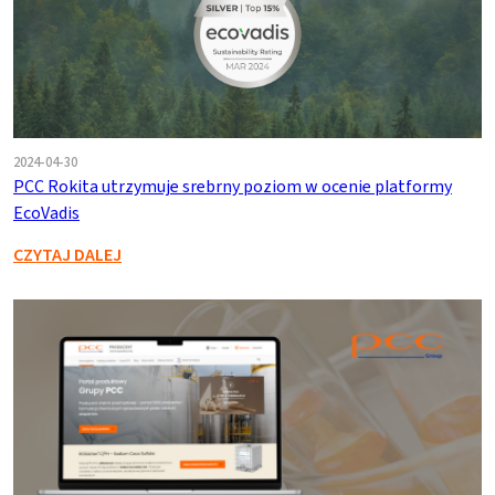
2024-04-30
PCC Rokita utrzymuje srebrny poziom w ocenie platformy
EcoVadis
CZYTAJ DALEJ