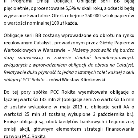
II Programu Emisji Obligacji. Obligacje serii BB będą
pięcioletnie, oprocentowane 5,5% w skali roku, a odsetki będą
wypłacane kwartalnie. Oferta obejmie 250.000 sztuk papierów
o wartości nominalnej 100 zł każda.
Obligacje serii BB zostaną wprowadzone do obrotu na rynku
regulowanym Catalyst, prowadzonym przez Giełdę Papierów
Wartościowych w Warszawie. –
Możemy pochwalić się bardzo
dużą sprawnością w zakresie działań formalno-prawnych
związanych z wprowadzaniem obligacji do obrotu na Catalyst.
Relatywnie duża płynność to jedna z istotnych zalet każdej z serii
obligacji PCC Rokita
– mówi Wiesław Klimkowski.
Do tej pory spółka PCC Rokita wyemitowała obligacje o
łącznej wartości 132 mln zł (obligacje serii A o wartości 15 mln
zł zostały wykupione w maju 2013 r., obligacje serii AA o
wartości 25 mln zł zostaną wykupione 3 października br.).
Emisje obligacji są, obok kredytów bankowych i tegorocznej
emisji akcji, głównym elementem strategii finansowania
rozwoju PCC Rokita.