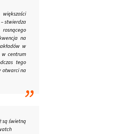
 większości
– stwierdza
 rosnącego
ekwencja na
 zakładów w
a w centrum
odczas tego
w otwarci na
ż są świetną
kwatch