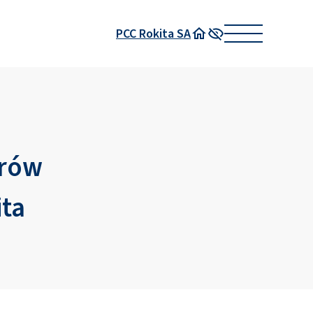
PCC Rokita SA
Strona główna
Wysoki kontrast
orów
ta