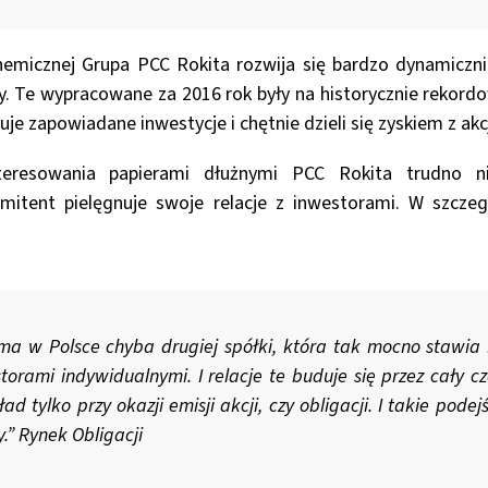
hemicznej Grupa PCC Rokita rozwija się bardzo dynamiczni
y. Te wypracowane za 2016 rok były na historycznie rekor
uje zapowiadane inwestycje i chętnie dzieli się zyskiem z ak
eresowania papierami dłużnymi PCC Rokita trudno n
emitent pielęgnuje swoje relacje z inwestorami. W szcze
ma w Polsce chyba drugiej spółki, która tak mocno stawia 
torami indywidualnymi. I relacje te buduje się przez cały cz
ład tylko przy okazji emisji akcji, czy obligacji. I takie podej
y.” Rynek Obligacji