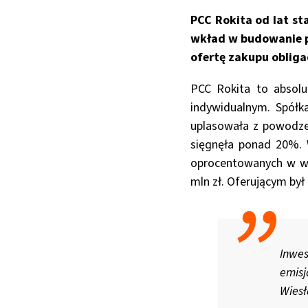
PCC Rokita od lat st
wkład w budowanie pł
ofertę zakupu obliga
PCC Rokita to absolu
indywidualnym. Spółk
uplasowała z powodzeni
sięgnęła ponad 20%. W
oprocentowanych w wy
mln zł. Oferującym by
Inwe
emisj
Wiesł