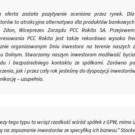
a oferta została pozytywnie oceniona przez rynek. Dla
torów to atrakcyjna alternatywa dla produktów bankowych 
ł Zdon, Wiceprezes Zarządu PCC Rokita SA. Przejawem
teresowania PCC Rokita jest także rekordowo wysoka fr
icznie organizowanym Dniu inwestora na terenie naszych
gu Dolnym. Stwarzamy naszym inwestorom możliwość byci
adu i bezpośredniego kontaktu ze spółkami. Zarówno p
zenia, jak i przez cały rok jesteśmy do dyspozycji inwestoró
ikację – uzupełnia.
ezy tego typu to wciąż rzadkość wśród spółek z GPW, mimo i
ą na zapoznanie inwestorów ze specyfiką ich biznesu.” Stoc