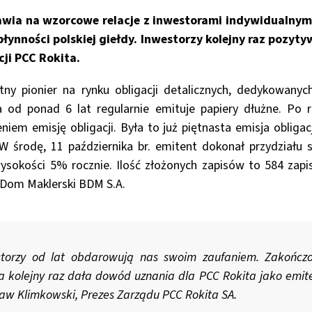
awia na wzorcowe relacje z inwestorami indywidualnymi
ynności polskiej giełdy. Inwestorzy kolejny raz pozyty
cji PCC Rokita.
tny pionier na rynku obligacji detalicznych, dedykowany
a od ponad 6 lat regularnie emituje papiery dłużne. Po r
em emisję obligacji. Była to już piętnasta emisja obligac
 środę, 11 października br. emitent dokonał przydziału sze
sokości 5% rocznie. Ilość złożonych zapisów to 584 zapis
ł Dom Maklerski BDM S.A.
storzy od lat obdarowują nas swoim zaufaniem. Zakończ
a kolejny raz dała dowód uznania dla PCC Rokita jako emi
aw Klimkowski, Prezes Zarządu PCC Rokita SA.