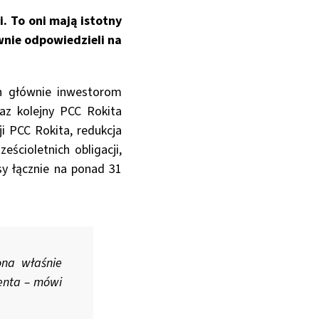
. To oni mają istotny
wnie odpowiedzieli na
ch głównie inwestorom
az kolejny PCC Rokita
ji PCC Rokita, redukcja
ścioletnich obligacji,
y łącznie na ponad 31
ona właśnie
tenta – mówi