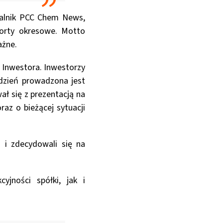
talnik PCC Chem News,
porty okresowe. Motto
ażne.
a Inwestora. Inwestorzy
 dzień prowadzona jest
ał się z prezentacją na
az o bieżącej sytuacji
 i zdecydowali się na
yjności spółki, jak i