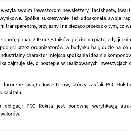
e wysyła swoim inwestorom newslettery, factsheety, kwar
e wynikowe. Spółka sukcesywnie też udoskonala swoje ra
ń: transparentny, przyjazny i na bieżąco przekaz o tym, co w
ą sobotę ponad 200 uczestników gościło na piątej edycji Dni
i podjęci przez organizatorów w budynku hali, gdzie na co
 Industrialny charakter miejsca spotkania idealnie komponow
ka zajmuje się, o postępie w realizowanych inwestycjach or
li doroczne święto Inwestorów, którzy zaufali PCC Rokita
o kapitału.
 obligacji PCC Rokita jest ponowną weryfikacją atrakc
 walorów.