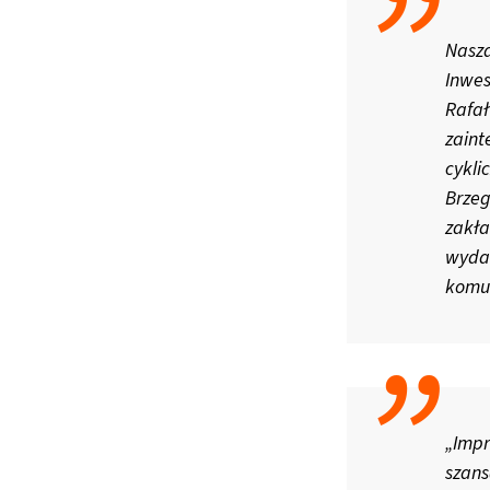
Nasz
Inwes
Rafa
zain
cykl
Brze
zakł
wydar
komun
„Impr
szans