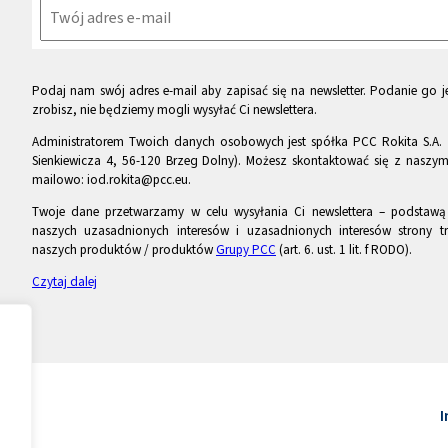
Podaj nam swój adres e-mail aby zapisać się na newsletter. Podanie go je
zrobisz, nie będziemy mogli wysyłać Ci newslettera.
Administratorem Twoich danych osobowych jest spółka PCC Rokita S.A. 
Sienkiewicza 4, 56-120 Brzeg Dolny). Możesz skontaktować się z naszy
mailowo: iod.rokita@pcc.eu.
Twoje dane przetwarzamy w celu wysyłania Ci newslettera – podstawą p
naszych uzasadnionych interesów i uzasadnionych interesów strony tr
naszych produktów / produktów
Grupy PCC
(art. 6. ust. 1 lit. f RODO).
Czytaj dalej
I