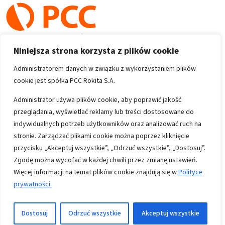
Niniejsza strona korzysta z plików cookie
Administratorem danych w związku z wykorzystaniem plików
cookie jest spółka PCC Rokita S.A.
Copyright 1996-2026
Administrator używa plików cookie, aby poprawić jakość
przeglądania, wyświetlać reklamy lub treści dostosowane do
Wszystkie prawa zastrzeżone
indywidualnych potrzeb użytkowników oraz analizować ruch na
stronie. Zarządzać plikami cookie można poprzez kliknięcie
przycisku „Akceptuj wszystkie”, „Odrzuć wszystkie”, „Dostosuj”.
Informacje
Zgodę można wycofać w każdej chwili przez zmianę ustawień.
Polityka prywatności
Więcej informacji na temat plików cookie znajdują się w
Polityce
prywatności.
Mapa strony
Kontakt
Dostosuj
Odrzuć wszystkie
Akceptuj wszystkie