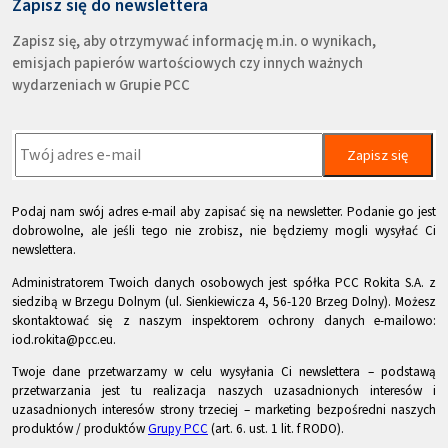
Zapisz się do newslettera
Zapisz się, aby otrzymywać informację m.in. o wynikach,
emisjach papierów wartościowych czy innych ważnych
wydarzeniach w Grupie PCC
Zapisz się
Podaj nam swój adres e-mail aby zapisać się na newsletter. Podanie go jest
dobrowolne, ale jeśli tego nie zrobisz, nie będziemy mogli wysyłać Ci
newslettera.
Administratorem Twoich danych osobowych jest spółka PCC Rokita S.A. z
siedzibą w Brzegu Dolnym (ul. Sienkiewicza 4, 56-120 Brzeg Dolny). Możesz
skontaktować się z naszym inspektorem ochrony danych e-mailowo:
iod.rokita@pcc.eu.
Twoje dane przetwarzamy w celu wysyłania Ci newslettera – podstawą
przetwarzania jest tu realizacja naszych uzasadnionych interesów i
uzasadnionych interesów strony trzeciej – marketing bezpośredni naszych
produktów / produktów
Grupy PCC
(art. 6. ust. 1 lit. f RODO).