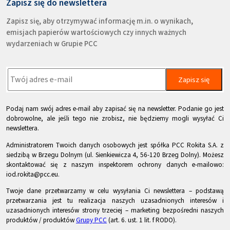
Zapisz się do newslettera
Zapisz się, aby otrzymywać informację m.in. o wynikach,
emisjach papierów wartościowych czy innych ważnych
wydarzeniach w Grupie PCC
Zapisz się
Podaj nam swój adres e-mail aby zapisać się na newsletter. Podanie go jest
dobrowolne, ale jeśli tego nie zrobisz, nie będziemy mogli wysyłać Ci
newslettera.
Administratorem Twoich danych osobowych jest spółka PCC Rokita S.A. z
siedzibą w Brzegu Dolnym (ul. Sienkiewicza 4, 56-120 Brzeg Dolny). Możesz
skontaktować się z naszym inspektorem ochrony danych e-mailowo:
iod.rokita@pcc.eu.
Twoje dane przetwarzamy w celu wysyłania Ci newslettera – podstawą
przetwarzania jest tu realizacja naszych uzasadnionych interesów i
uzasadnionych interesów strony trzeciej – marketing bezpośredni naszych
produktów / produktów
Grupy PCC
(art. 6. ust. 1 lit. f RODO).