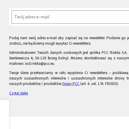
Podaj nam swój adres e-mail aby zapisać się na newsletter. Podanie go je
zrobisz, nie będziemy mogli wysyłać Ci newslettera.
Administratorem Twoich danych osobowych jest spółka PCC Rokita S.A. 
Sienkiewicza 4, 56-120 Brzeg Dolny). Możesz skontaktować się z naszy
mailowo: iod.rokita@pcc.eu.
Twoje dane przetwarzamy w celu wysyłania Ci newslettera – podstawą p
naszych uzasadnionych interesów i uzasadnionych interesów strony tr
naszych produktów / produktów
Grupy PCC
(art. 6. ust. 1 lit. f RODO).
Czytaj dalej