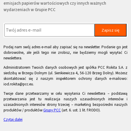
emisjach papierów wartościowych czy innych ważnych
wydarzeniach w Grupie PCC
Zapisz się
Podaj nam swój adres e-mail aby zapisać się na newsletter. Podanie go jest
dobrowolne, ale jeśli tego nie zrobisz, nie będziemy mogli wysyłać Ci
newslettera.
Administratorem Twoich danych osobowych jest spółka PCC Rokita S.A. z
siedzibą w Brzegu Dolnym (ul. Sienkiewicza 4, 56-120 Brzeg Dolny). Możesz
skontaktować się z naszym inspektorem ochrony danych e-mailowo:
iod.rokita@pcc.eu.
Twoje dane przetwarzamy w celu wysyłania Ci newslettera – podstawą
przetwarzania jest tu realizacja naszych uzasadnionych interesów i
uzasadnionych interesów strony trzeciej – marketing bezpośredni naszych
produktów / produktów
Grupy PCC
(art. 6. ust. 1 lit. f RODO).
Czytaj dalej