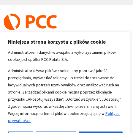
Niniejsza strona korzysta z plików cookie
Administratorem danych w związku z wykorzystaniem plików
cookie jest spółka PCC Rokita S.A.
Copyright 1996-2026
Administrator używa plików cookie, aby poprawić jakość
przeglądania, wyświetlać reklamy lub treści dostosowane do
Wszystkie prawa zastrzeżone
indywidualnych potrzeb użytkowników oraz analizować ruch na
stronie. Zarządzać plikami cookie można poprzez kliknięcie
przycisku „Akceptuj wszystkie”, „Odrzuć wszystkie”, „Dostosuj”.
Informacje
Zgodę można wycofać w każdej chwili przez zmianę ustawień.
Polityka prywatności
Więcej informacji na temat plików cookie znajdują się w
Polityce
prywatności.
Mapa strony
Kontakt