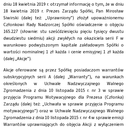
dniu 18 kwietnia 2019 r. otrzymał informację o tym, że w dniu
18 kwietnia 2019 r. Prezes Zarządu Spółki, Pan Mirosław
Siwirski (dalej też: „Uprawniony”) złożył upoważnionemu
Członkowi Rady Nadzorczej Spółki oświadczenie o objęciu
165.227 (słownie: stu sześćdziesięciu pięciu tysięcy dwustu
dwudziestu siedmiu) akcji zwykłych na okaziciela serii F w
warunkowo podwyższonym kapitale zakładowym Spółki o
wartości nominalnej 1 zł każda i cenie emisyjnej 1 zł każda
(dalej „Akcje”).
Akcje oferowane są przez Spółkę posiadaczom warrantów
subskrypcyjnych serii A (dalej: „Warranty”), na warunkach
określonych w Uchwale Nadzwyczajnego Walnego
Zgromadzenia z dnia 10 listopada 2015 r. nr 3 w sprawie
przyjęcia Programu Motywacyjnego dla Prezesa (Członka)
Zarządu (dalej też: „Uchwała w sprawie przyjęcia Programu
motywacyjnego”) oraz w Uchwale Nadzwyczajnego Walnego
Zgromadzenia z dnia 10 listopada 2015 r. nr 4 w sprawie emisji
Warrantów uprawniających do objęcia Akcji z wyłączeniem