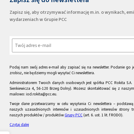
Zapisz się, aby otrzymywać informację m.in. o wynikach, e
wydarzeniach w Grupie PCC
Podaj nam swój adres e-mail aby zapisać się na newsletter. Podanie go je
zrobisz, nie będziemy mogli wysyłać Ci newslettera.
Administratorem Twoich danych osobowych jest spółka PCC Rokita S.A. 
Sienkiewicza 4, 56-120 Brzeg Dolny). Możesz skontaktować się z naszy
mailowo: iod.rokita@pcc.eu.
Twoje dane przetwarzamy w celu wysyłania Ci newslettera – podstawą p
naszych uzasadnionych interesów i uzasadnionych interesów strony tr
naszych produktów / produktów
Grupy PCC
(art. 6. ust. 1 lit. f RODO).
Czytaj dalej