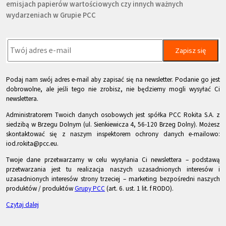
emisjach papierów wartościowych czy innych ważnych
wydarzeniach w Grupie PCC
Zapisz się
Podaj nam swój adres e-mail aby zapisać się na newsletter. Podanie go jest
dobrowolne, ale jeśli tego nie zrobisz, nie będziemy mogli wysyłać Ci
newslettera.
Administratorem Twoich danych osobowych jest spółka PCC Rokita S.A. z
siedzibą w Brzegu Dolnym (ul. Sienkiewicza 4, 56-120 Brzeg Dolny). Możesz
skontaktować się z naszym inspektorem ochrony danych e-mailowo:
iod.rokita@pcc.eu.
Twoje dane przetwarzamy w celu wysyłania Ci newslettera – podstawą
przetwarzania jest tu realizacja naszych uzasadnionych interesów i
uzasadnionych interesów strony trzeciej – marketing bezpośredni naszych
produktów / produktów
Grupy PCC
(art. 6. ust. 1 lit. f RODO).
Czytaj dalej