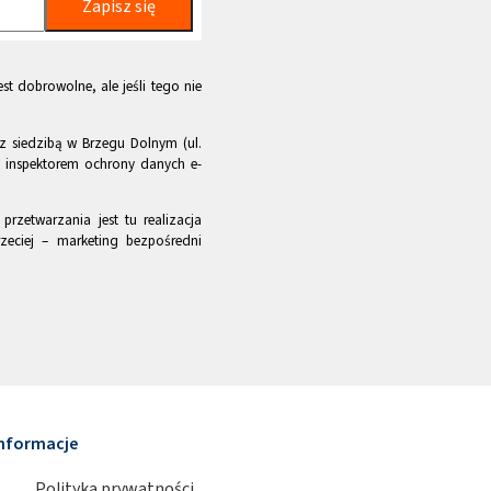
Zapisz się
st dobrowolne, ale jeśli tego nie
z siedzibą w Brzegu Dolnym (ul.
m inspektorem ochrony danych e-
rzetwarzania jest tu realizacja
zeciej – marketing bezpośredni
nformacje
Polityka prywatności