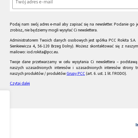
Podaj nam swój adres e-mail aby zapisać się na newsletter. Podanie go je
zrobisz, nie będziemy mogli wysyłać Ci newslettera.
Administratorem Twoich danych osobowych jest spółka PCC Rokita S.A. 
Sienkiewicza 4, 56-120 Brzeg Dolny). Możesz skontaktować się z naszy
mailowo: iod.rokita@pcc.eu.
Twoje dane przetwarzamy w celu wysyłania Ci newslettera – podstawą p
naszych uzasadnionych interesów i uzasadnionych interesów strony tr
naszych produktów / produktów
Grupy PCC
(art. 6. ust. 1 lit. f RODO).
Czytaj dalej
I