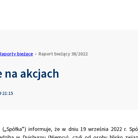
Raporty bieżące
•
Raport bieżący 38/2022
e na akcjach
9 21:15
 („Spółka”) informuje, że w dniu 19 września 2022 r. Sp
dzibą w Duisburgu (Niemcy), czyli od osoby blisko związ