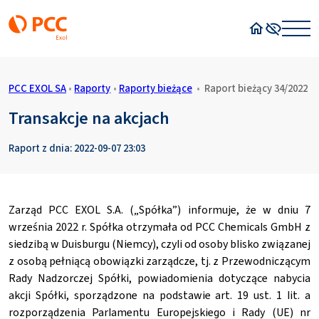
Strona główn
Wysoki kon
PCC EXOL SA
•
Raporty
•
Raporty bieżące
•
Raport bieżący 34/2022
Transakcje na akcjach
Raport z dnia: 2022-09-07 23:03
Zarząd PCC EXOL S.A. („Spółka”) informuje, że w dniu 7
września 2022 r. Spółka otrzymała od PCC Chemicals GmbH z
siedzibą w Duisburgu (Niemcy), czyli od osoby blisko związanej
z osobą pełniącą obowiązki zarządcze, tj. z Przewodniczącym
Rady Nadzorczej Spółki, powiadomienia dotyczące nabycia
akcji Spółki, sporządzone na podstawie art. 19 ust. 1 lit. a
rozporządzenia Parlamentu Europejskiego i Rady (UE) nr