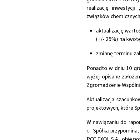
realizację inwestycj
związków chemicznych” 
aktualizację warto
(+/- 25%) na kwot
zmianę terminu zak
Ponadto w dniu 10 gru
wyżej opisane założen
Zgromadzenie Wspólnikó
Aktualizacja szacunko
projektowych, które S
W nawiązaniu do rapor
r. Spółka przypomina,
PCC EXOL S.A., obie p