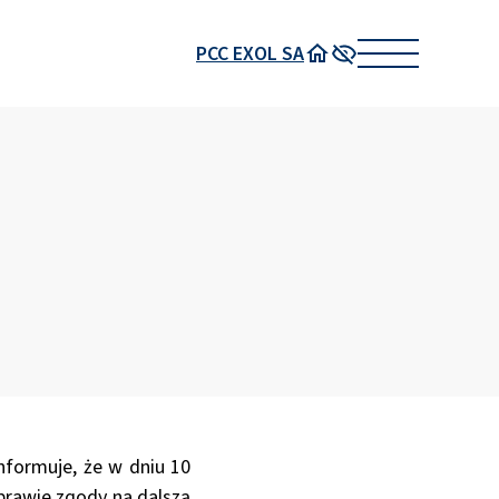
PCC EXOL SA
Strona główna
Wysoki kontrast
nformuje, że w dniu 10
sprawie zgody na dalszą