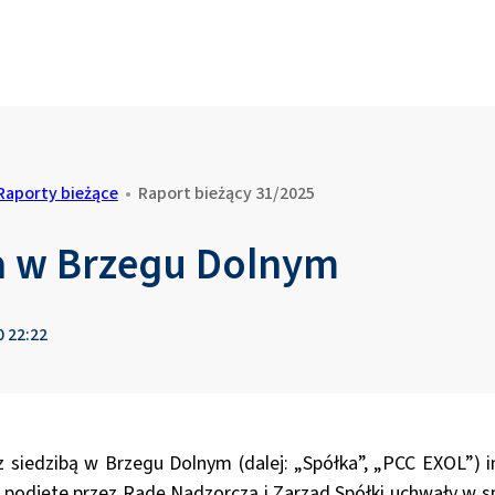
Raporty bieżące
•
Raport bieżący 31/2025
a w Brzegu Dolnym
0 22:22
z siedzibą w Brzegu Dolnym (dalej: „Spółka”, „PCC EXOL”) i
y podjęte przez Radę Nadzorczą i Zarząd Spółki uchwały w 