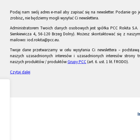
Podaj nam swój adres e-mail aby zapisać się na newsletter. Podanie go je
zrobisz, nie będziemy mogli wysyłać Ci newslettera.
Administratorem Twoich danych osobowych jest spółka PCC Rokita S.A. 
Sienkiewicza 4, 56-120 Brzeg Dolny). Możesz skontaktować się z naszy
mailowo: iod.rokita@pcc.eu.
Twoje dane przetwarzamy w celu wysyłania Ci newslettera – podstawą p
naszych uzasadnionych interesów i uzasadnionych interesów strony tr
naszych produktów / produktów
Grupy PCC
(art. 6. ust. 1 lit. f RODO).
Czytaj dalej
I