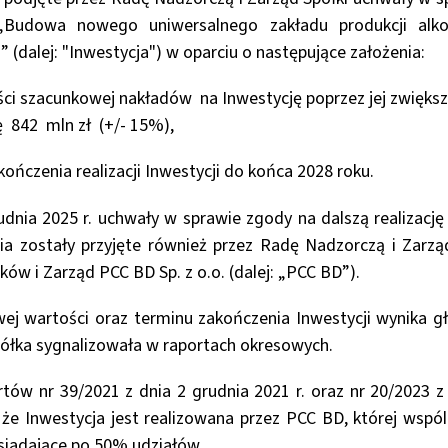
i „Budowa nowego uniwersalnego zakładu produkcji alk
(dalej: "Inwestycja") w oparciu o następujące założenia:
ści szacunkowej nakładów na Inwestycję poprzez jej zwiększ
ę 842 mln zł (+/- 15%),
ończenia realizacji Inwestycji do końca 2028 roku.
dnia 2025 r. uchwały w sprawie zgody na dalszą realizację 
ia zostały przyjęte również przez Radę Nadzorczą i Zarzą
w i Zarząd PCC BD Sp. z o.o. (dalej: „PCC BD”).
wej wartości oraz terminu zakończenia Inwestycji wynika g
półka sygnalizowała w raportach okresowych.
tów nr 39/2021 z dnia 2 grudnia 2021 r. oraz nr 20/2023 z
 że Inwestycja jest realizowana przez PCC BD, której wspól
osiadające po 50% udziałów.