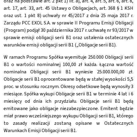
oraz na podstawie art. 2 pkt 1) lit. a), art. 4, art. 5, art. 6, art. 8,
art. 17, art. 33, art. 45 Ustawy o Obligacjach, art. 368 § 1 KSH
oraz ust. 1 pkt 8) uchwały nr 45/2017 z dnia 25 maja 2017 r.
Zarządu PCC EXOL S.A. w sprawie II Programu Emisji Obligacji
(Program) podjął 30 października 2017 r. uchwałę nr 93/2017 w
sprawie emisji obligacji serii B1 oraz ustalenia ostatecznych
warunków emisji obligacji serii B1 („Obligacje serii B1).
W ramach Programu Spółka wyemituje 250.000 Obligacji serii
B1 o wartości nominalnej 100,00 zł każda. Łączna wartość
nominalna Obligacji serii B1 wyniesie 25.000.000,00 zł.
Obligacje serii B1 oprocentowane będą w stałej wysokości 5,5
proc. w stosunku rocznym. Okresy odsetkowe będą wynosiły 3
miesiące. Spółka wykupi Obligacje serii B1 w terminie 4 lat i 6
miesięcy od dnia ich przydziału. Obligacje serii B1 będą
emitowane jako obligacje niezabezpieczone. Emitent będzie
miał prawo wcześniejszego wykupu Obligacji serii B1, którego
to zasady realizacji zostaną opisane w Ostatecznych
Warunkach Emisji Obligacji serii B1.