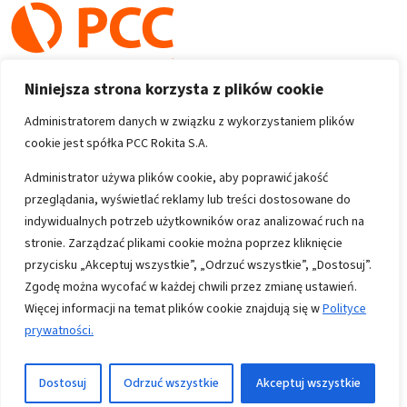
Niniejsza strona korzysta z plików cookie
Administratorem danych w związku z wykorzystaniem plików
cookie jest spółka PCC Rokita S.A.
Copyright 1996-2026
Administrator używa plików cookie, aby poprawić jakość
przeglądania, wyświetlać reklamy lub treści dostosowane do
Wszystkie prawa zastrzeżone
indywidualnych potrzeb użytkowników oraz analizować ruch na
stronie. Zarządzać plikami cookie można poprzez kliknięcie
przycisku „Akceptuj wszystkie”, „Odrzuć wszystkie”, „Dostosuj”.
Informacje
Zgodę można wycofać w każdej chwili przez zmianę ustawień.
Polityka prywatności
Więcej informacji na temat plików cookie znajdują się w
Polityce
prywatności.
Mapa strony
Kontakt
Dostosuj
Odrzuć wszystkie
Akceptuj wszystkie