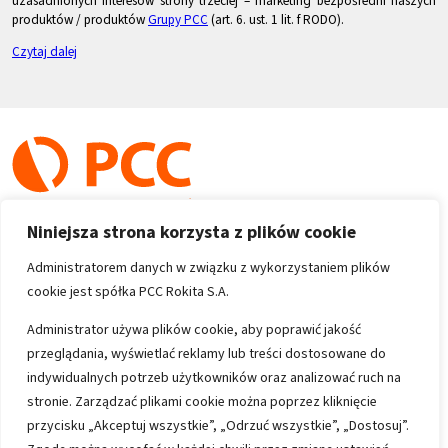
uzasadnionych interesów strony trzeciej – marketing bezpośredni naszych
produktów / produktów
Grupy PCC
(art. 6. ust. 1 lit. f RODO).
Czytaj dalej
Niniejsza strona korzysta z plików cookie
Administratorem danych w związku z wykorzystaniem plików
cookie jest spółka PCC Rokita S.A.
Copyright 1996-2026
Administrator używa plików cookie, aby poprawić jakość
przeglądania, wyświetlać reklamy lub treści dostosowane do
Wszystkie prawa zastrzeżone
indywidualnych potrzeb użytkowników oraz analizować ruch na
stronie. Zarządzać plikami cookie można poprzez kliknięcie
przycisku „Akceptuj wszystkie”, „Odrzuć wszystkie”, „Dostosuj”.
Informacje