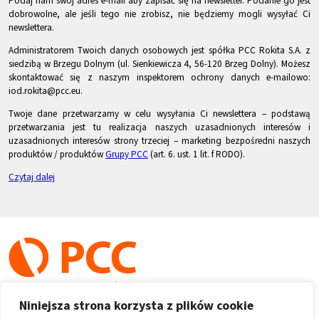
Podaj nam swój adres e-mail aby zapisać się na newsletter. Podanie go jest
dobrowolne, ale jeśli tego nie zrobisz, nie będziemy mogli wysyłać Ci
newslettera.
Administratorem Twoich danych osobowych jest spółka PCC Rokita S.A. z
siedzibą w Brzegu Dolnym (ul. Sienkiewicza 4, 56-120 Brzeg Dolny). Możesz
skontaktować się z naszym inspektorem ochrony danych e-mailowo:
iod.rokita@pcc.eu.
Twoje dane przetwarzamy w celu wysyłania Ci newslettera – podstawą
przetwarzania jest tu realizacja naszych uzasadnionych interesów i
uzasadnionych interesów strony trzeciej – marketing bezpośredni naszych
produktów / produktów
Grupy PCC
(art. 6. ust. 1 lit. f RODO).
Czytaj dalej
Niniejsza strona korzysta z plików cookie