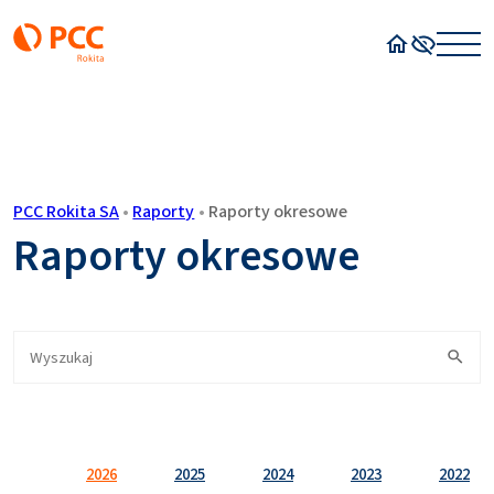
Strona główn
Wysoki kon
PCC Rokita SA
•
Raporty
•
Raporty okresowe
Raporty okresowe
2026
2025
2024
2023
2022