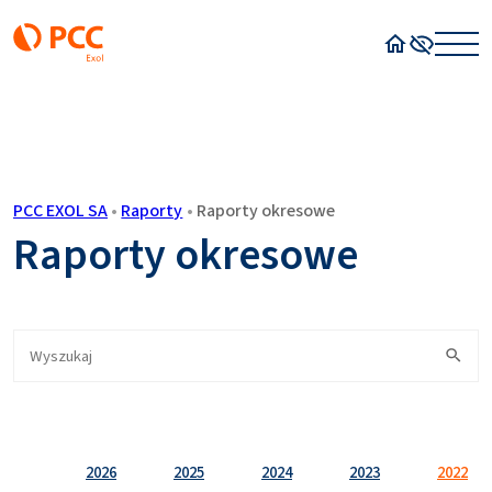
Strona główn
Wysoki kon
PCC EXOL SA
•
Raporty
•
Raporty okresowe
Raporty okresowe
2026
2025
2024
2023
2022